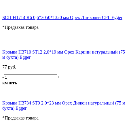
БСП H1714 R6 0,6*3050*1320 мм Орех Линкольн CPL Egger
*Предзаказ товара
Кромка H3710 ST12 2,0*19 мм Орех Карини натуральный (75
м бухта) Egger
77 руб.
-
+
купить
Кромка H3734 ST9 2,0*23 мм Орех Дижон натуральный (75 м
бухта) Egger
*Предзаказ товара