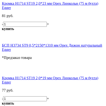
Кромка H1714 ST19 2,0*23 мм Орех Линкольн (75 м бухта)
Egger
81 руб.
-
+
купить
БСП H3734 ST9 0,5*2150*1310 мм Орех Дижон натуральный
Egger
*Предзаказ товара
Кромка H1714 ST19 2,0*19 мм Орех Линкольн (75 м бухта)
Egger
77 руб.
-
+
купить