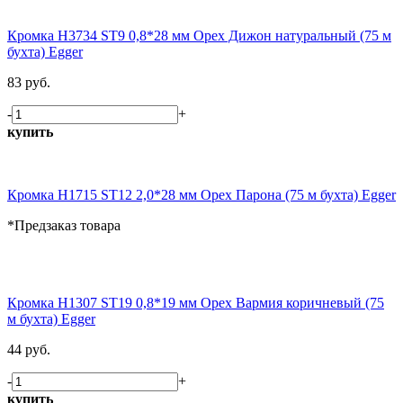
Кромка H3734 ST9 0,8*28 мм Орех Дижон натуральный (75 м
бухта) Egger
83 руб.
-
+
купить
Кромка H1715 ST12 2,0*28 мм Орех Парона (75 м бухта) Egger
*Предзаказ товара
Кромка H1307 ST19 0,8*19 мм Орех Вармия коричневый (75
м бухта) Egger
44 руб.
-
+
купить