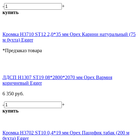
-
+
купить
Кромка H3710 ST12 2,0*35 мм Орех Карини натуральный (75
м бухта) Egger
*Предзаказ товара
ЛДСП H1307 ST19 08*2800*2070 мм Орех Вармия
коричневый Egger
6 350 руб.
-
+
купить
Кромка H3702 ST10 0,4*19 мм Орех Пацифик табак (200 м
бухта) Egger