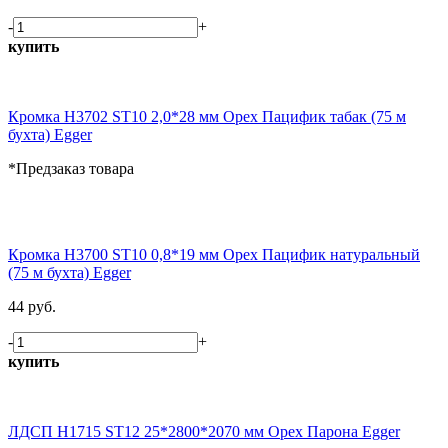
-
+
купить
Кромка H3702 ST10 2,0*28 мм Орех Пацифик табак (75 м
бухта) Egger
*Предзаказ товара
Кромка H3700 ST10 0,8*19 мм Орех Пацифик натуральный
(75 м бухта) Egger
44 руб.
-
+
купить
ЛДСП H1715 ST12 25*2800*2070 мм Орех Парона Egger