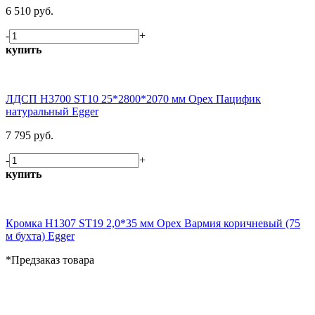
6 510 руб.
-
+
купить
ЛДСП H3700 ST10 25*2800*2070 мм Орех Пацифик
натуральный Egger
7 795 руб.
-
+
купить
Кромка H1307 ST19 2,0*35 мм Орех Вармия коричневый (75
м бухта) Egger
*Предзаказ товара