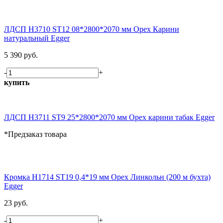
ЛДСП H3710 ST12 08*2800*2070 мм Орех Карини
натуральный Egger
5 390 руб.
-
+
купить
ЛДСП H3711 ST9 25*2800*2070 мм Орех карини табак Egger
*Предзаказ товара
Кромка H1714 ST19 0,4*19 мм Орех Линкольн (200 м бухта)
Egger
23 руб.
-
+