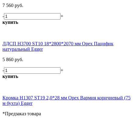
7 560 руб.
-
+
купить
ЛДСП H3700 ST10 18*2800*2070 мм Орех Пацифик
натуральный Egger
5 860 руб.
-
+
купить
Кромка H1307 ST19 2,0*28 мм Орех Вармия коричневый (75
м бухта) Egger
*Предзаказ товара