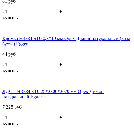
81 руб.
-
+
купить
Кромка H3734 ST9 0,8*19 мм Орех Дижон натуральный (75 м
бухта) Egger
44 руб.
-
+
купить
ЛДСП H3734 ST9 25*2800*2070 мм Орех Дижон
натуральный Egger
7 225 руб.
-
+
купить