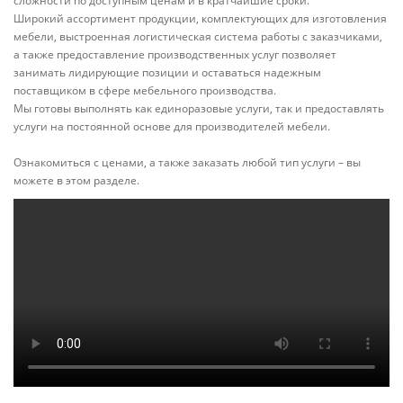
сложности по доступным ценам и в кратчайшие сроки.
Широкий ассортимент продукции, комплектующих для изготовления
мебели, выстроенная логистическая система работы с заказчиками,
а также предоставление производственных услуг позволяет
занимать лидирующие позиции и оставаться надежным
поставщиком в сфере мебельного производства.
Мы готовы выполнять как единоразовые услуги, так и предоставлять
услуги на постоянной основе для производителей мебели.
Ознакомиться с ценами, а также заказать любой тип услуги – вы
можете в этом разделе.