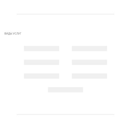
ВИДЫ УСЛУГ
Распил плитных
Фрезеровка плитных
материалов (раскрой)
материалов
Кромление ЛДСП
Присадка (сверление)
Обработка компакт-плиты
Дополнительные работы
Проектирование мебели