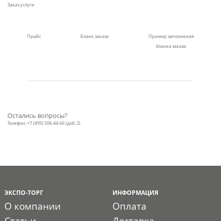
Заказ услуги
Прайс
Бланк заказа
Пример заполнения
бланка заказа
Остались вопросы?
Телефон: +7 (495) 506-44-66 (доб. 2)
ЭКСПО-ТОРГ
ИНФОРМАЦИЯ
О компании
Оплата
Статьи
Доставка