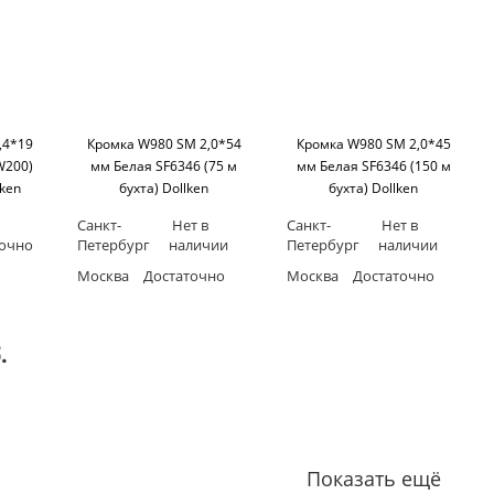
,4*19
Кромка W980 SM 2,0*54
Кромка W980 SM 2,0*45
W200)
мм Белая SF6346 (75 м
мм Белая SF6346 (150 м
lken
бухта) Dollken
бухта) Dollken
Санкт-
Нет в
Санкт-
Нет в
точно
Петербург
наличии
Петербург
наличии
Москва
Достаточно
Москва
Достаточно
.
Показать ещё