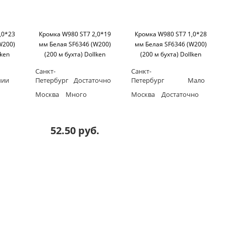
,0*23
Кромка W980 ST7 2,0*19
Кромка W980 ST7 1,0*28
W200)
мм Белая SF6346 (W200)
мм Белая SF6346 (W200)
lken
(200 м бухта) Dollken
(200 м бухта) Dollken
Санкт-
Санкт-
чии
Петербург
Достаточно
Петербург
Мало
Москва
Много
Москва
Достаточно
52.50 руб.