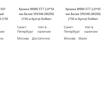
 S01
Кромка W980 ST7 2,0*54
Кромка W980 ST7 2,0*45
ный
мм Белая SF6346 (W200)
мм Белая SF6346 (W200)
 (150
(150 м бухта) Dollken
(150 м бухта) Dollken
n
Санкт-
Нет в
Санкт-
Нет в
чии
Петербург
наличии
Петербург
наличии
но
Москва
Достаточно
Москва
Мало