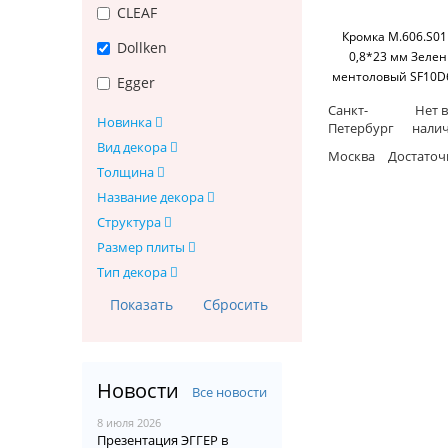
CLEAF
Кромка М.606.S01
Dollken
0,8*23 мм Зеле
ментоловый SF10D6
Egger
м бухта) Dollke
Санкт-
Нет в
Новинка
Петербург
нали
Вид декора
Москва
Достаточ
Толщина
Название декора
Структура
Размер плиты
Тип декора
Новости
Все новости
8 июля 2026
Презентация ЭГГЕР в