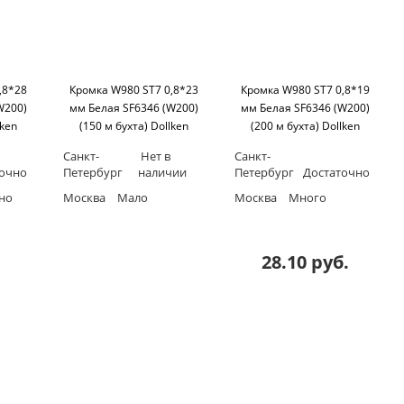
,8*28
Кромка W980 ST7 0,8*23
Кромка W980 ST7 0,8*19
W200)
мм Белая SF6346 (W200)
мм Белая SF6346 (W200)
lken
(150 м бухта) Dollken
(200 м бухта) Dollken
Санкт-
Нет в
Санкт-
точно
Петербург
наличии
Петербург
Достаточно
но
Москва
Мало
Москва
Много
28.10 руб.