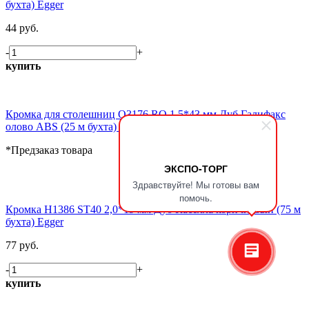
бухта) Egger
44 руб.
-
+
купить
Кромка для столешниц Q3176 RO 1,5*43 мм Дуб Галифакс
олово ABS (25 м бухта) Egger
*Предзаказ товара
ЭКСПО-ТОРГ
Здравствуйте! Мы готовы вам
помочь.
Кромка H1386 ST40 2,0*19 мм Дуб Каселла коричневый (75 м
бухта) Egger
77 руб.
-
+
купить