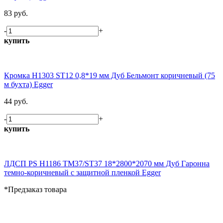
83 руб.
-
+
купить
Кромка H1303 ST12 0,8*19 мм Дуб Бельмонт коричневый (75
м бухта) Egger
44 руб.
-
+
купить
ЛДСП PS H1186 TM37/ST37 18*2800*2070 мм Дуб Гаронна
темно-коричневый с защитной пленкой Egger
*Предзаказ товара