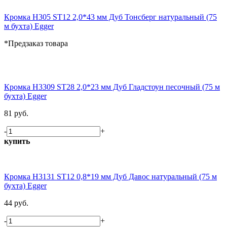
Кромка H305 ST12 2,0*43 мм Дуб Тонсберг натуральный (75
м бухта) Egger
*Предзаказ товара
Кромка H3309 ST28 2,0*23 мм Дуб Гладстоун песочный (75 м
бухта) Egger
81 руб.
-
+
купить
Кромка H3131 ST12 0,8*19 мм Дуб Давос натуральный (75 м
бухта) Egger
44 руб.
-
+