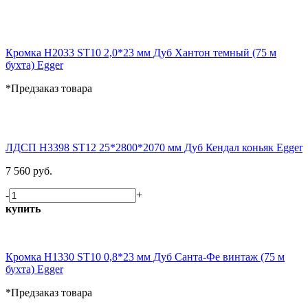
Кромка H2033 ST10 2,0*23 мм Дуб Хантон темный (75 м
бухта) Egger
*Предзаказ товара
ЛДСП H3398 ST12 25*2800*2070 мм Дуб Кендал коньяк Egger
7 560 руб.
-
+
купить
Кромка H1330 ST10 0,8*23 мм Дуб Санта-Фе винтаж (75 м
бухта) Egger
*Предзаказ товара