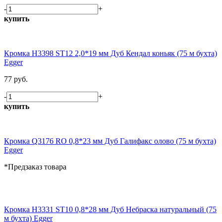
-
+
купить
Кромка H3398 ST12 2,0*19 мм Дуб Кендал коньяк (75 м бухта)
Egger
77 руб.
-
+
купить
Кромка Q3176 RO 0,8*23 мм Дуб Галифакс олово (75 м бухта)
Egger
*Предзаказ товара
Кромка H3331 ST10 0,8*28 мм Дуб Небраска натуральный (75
м бухта) Egger