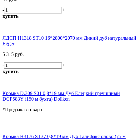
-
+
купить
ЛДСП H1318 ST10 16*2800*2070 мм Дикий дуб натуральный
Egger
5 315 руб.
-
+
купить
Кромка D.309 S01 0,8*19 мм Дуб Елецкий гречишный
DCP583Y (150 м бухта) Dollken
*Предзаказ товара
Кромка H3176 ST37 0,8*19 мм Дуб Галифакс олово (75 м