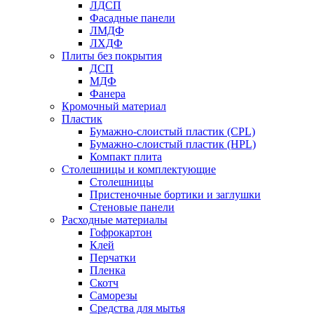
ЛДСП
Фасадные панели
ЛМДФ
ЛХДФ
Плиты без покрытия
ДСП
МДФ
Фанера
Кромочный материал
Пластик
Бумажно-слоистый пластик (CPL)
Бумажно-слоистый пластик (HPL)
Компакт плита
Столешницы и комплектующие
Столешницы
Пристеночные бортики и заглушки
Стеновые панели
Расходные материалы
Гофрокартон
Клей
Перчатки
Пленка
Скотч
Саморезы
Средства для мытья