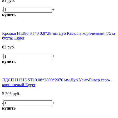
81 руб.
-
+
купить
Кромка H1386 ST40 0,8*28 мм Дуб Каселла коричневый (75 м
бухта) Egger
83 руб.
-
+
купить
ЛДСП H1313 ST10 08*2800*2070 мм Дуб Уайт-Ривер серо-
коричневый Egger
5 705 руб.
-
+
купить