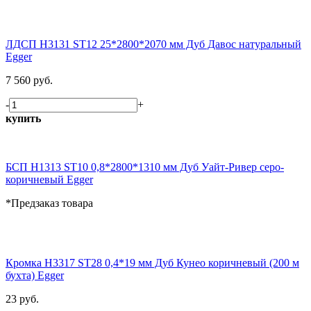
ЛДСП H3131 ST12 25*2800*2070 мм Дуб Давос натуральный
Egger
7 560 руб.
-
+
купить
БСП H1313 ST10 0,8*2800*1310 мм Дуб Уайт-Ривер серо-
коричневый Egger
*Предзаказ товара
Кромка H3317 ST28 0,4*19 мм Дуб Кунео коричневый (200 м
бухта) Egger
23 руб.