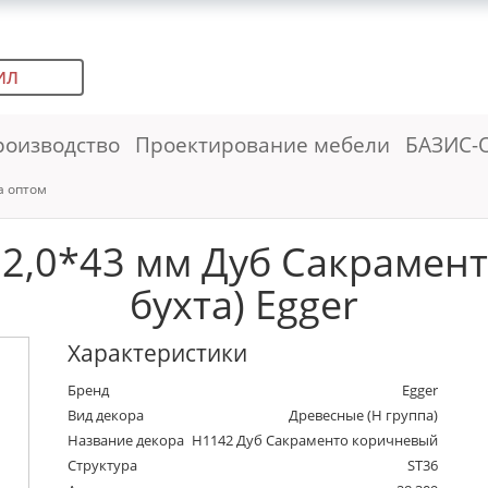
ИЛ
роизводство
Проектирование мебели
БАЗИС-
а оптом
 2,0*43 мм Дуб Сакрамент
бухта) Egger
Характеристики
Бренд
Egger
Вид декора
Древесные (Н группа)
Название декора
H1142 Дуб Сакраменто коричневый
Структура
ST36