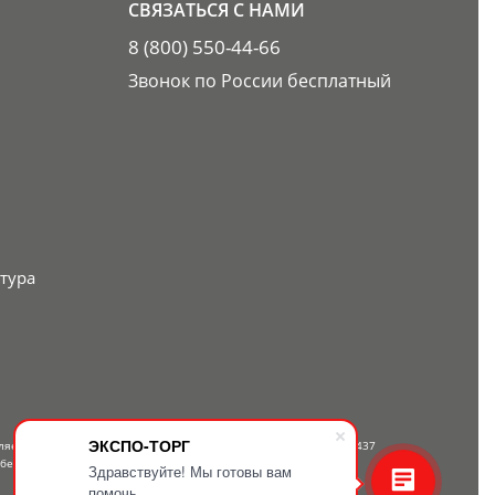
СВЯЗАТЬСЯ С НАМИ
8 (800) 550-44-66
Звонок по России бесплатный
тура
ЭКСПО-ТОРГ
вляется публичной офертой, определяемой положениями Статьи 437
 бесплатному телефону — 8-800-550-44-66.
Здравствуйте! Мы готовы вам
помочь.