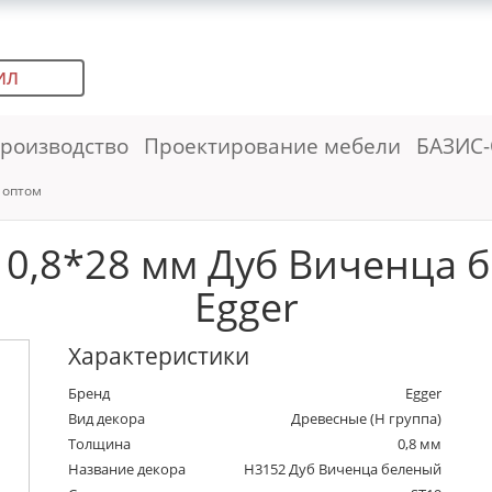
ИЛ
роизводство
Проектирование мебели
БАЗИС-
 оптом
0,8*28 мм Дуб Виченца б
Egger
Характеристики
Бренд
Egger
Вид декора
Древесные (Н группа)
Толщина
0,8 мм
Название декора
H3152 Дуб Виченца беленый