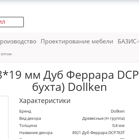
ИЛ
роизводство
Проектирование мебели
БАЗИС-
 оптом
8*19 мм Дуб Феррара DCP
бухта) Dollken
Характеристики
Бренд
Dollken
Вид декора
Древесные (Н группа)
Толщина
0,8 мм
Название декора
8921 Дуб Феррара DCP763T