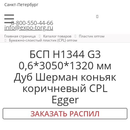
Санкт-Петербург
8-800-550-44-66
info@expo-torg.ru
Главная страница
Каталог товаров
Пластик оптом
Бумажно-слоистый пластик (CPL) оптом
БСП H1344 G3
0,6*3050*1320 мм
Дуб Шерман коньяк
коричневый CPL
Egger
ЗАКАЗАТЬ РАСПИЛ